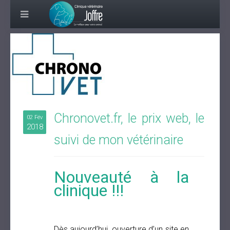
Chronovet.fr, le prix web, le
02 Fév
2018
suivi de mon vétérinaire
Nouveauté à la
clinique !!!
Dès aujourd’hui, ouverture d’un site en